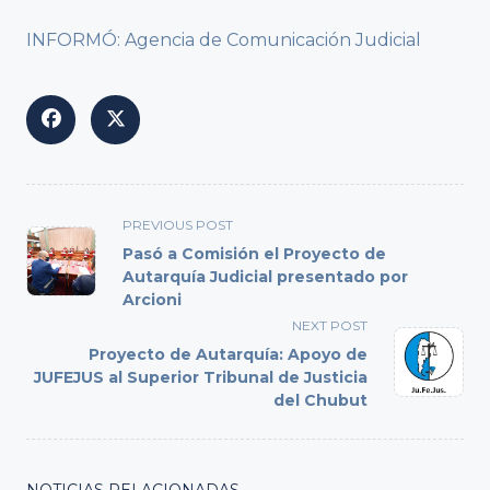
INFORMÓ: Agencia de Comunicación Judicial
<span
PREVIOUS POST
class="nav-
Pasó a Comisión el Proyecto de
subtitle
Autarquía Judicial presentado por
Arcioni
screen-
reader-
NEXT POST
text">Page</span>
Proyecto de Autarquía: Apoyo de
JUFEJUS al Superior Tribunal de Justicia
del Chubut
NOTICIAS RELACIONADAS