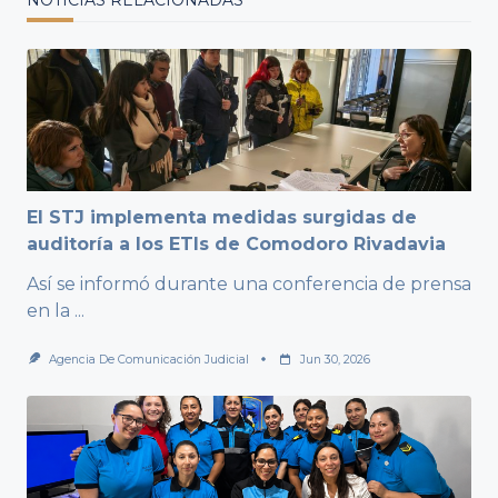
El STJ implementa medidas surgidas de
auditoría a los ETIs de Comodoro Rivadavia
Así se informó durante una conferencia de prensa
en la
...
Agencia De Comunicación Judicial
Jun 30, 2026