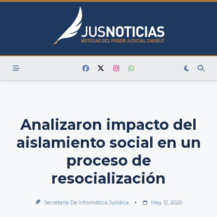
Skip
to
content
Analizaron impacto del
aislamiento social en un
proceso de
resocialización
Secretaría De Informática Jurídica
May 12, 2020