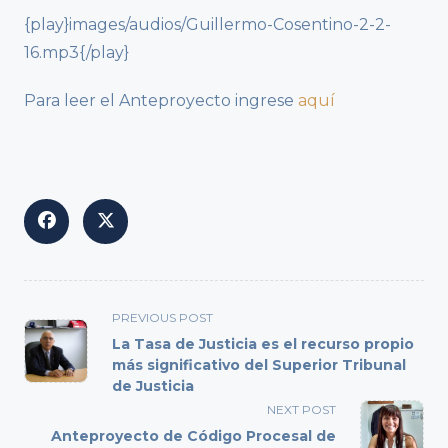
{play}images/audios/Guillermo-Cosentino-2-2-
16.mp3{/play}
Para leer el Anteproyecto ingrese
aquí
<span
PREVIOUS POST
class="nav-
La Tasa de Justicia es el recurso propio
subtitle
más significativo del Superior Tribunal
de Justicia
screen-
reader-
NEXT POST
text">Page</span>
Anteproyecto de Código Procesal de