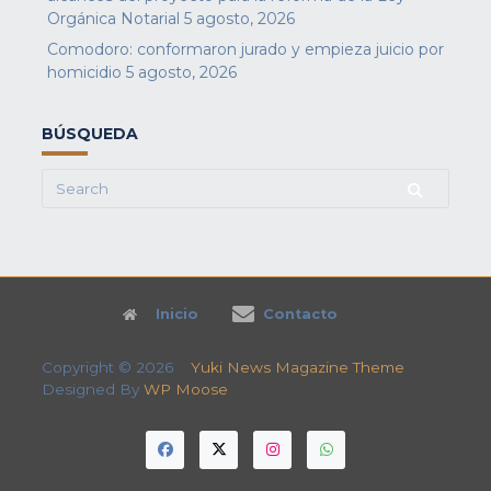
Orgánica Notarial
5 agosto, 2026
Comodoro: conformaron jurado y empieza juicio por
homicidio
5 agosto, 2026
BÚSQUEDA
Search
for:
Inicio
Contacto
Copyright © 2026
Yuki News Magazine Theme
Designed By
WP Moose