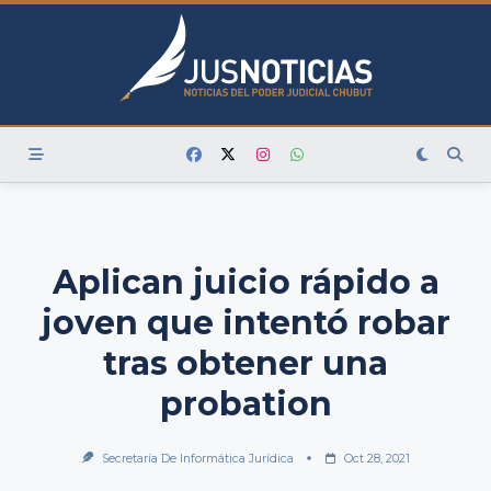
Skip
to
content
Aplican juicio rápido a
joven que intentó robar
tras obtener una
probation
Secretaría De Informática Jurídica
Oct 28, 2021