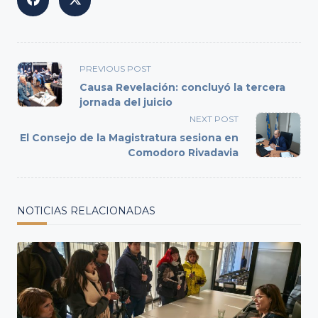
<span
PREVIOUS POST
class="nav-
Causa Revelación: concluyó la tercera
subtitle
jornada del juicio
screen-
NEXT POST
reader-
El Consejo de la Magistratura sesiona en
text">Page</span>
Comodoro Rivadavia
NOTICIAS RELACIONADAS