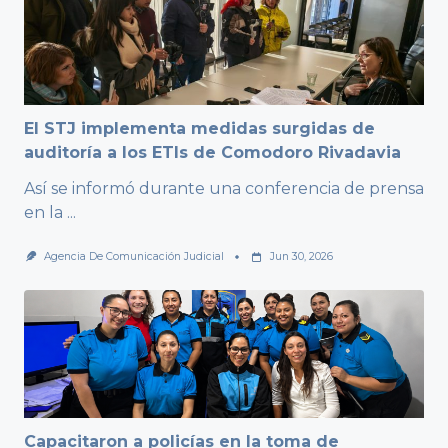
El STJ implementa medidas surgidas de
auditoría a los ETIs de Comodoro Rivadavia
Así se informó durante una conferencia de prensa
en la
...
Agencia De Comunicación Judicial
Jun 30, 2026
Capacitaron a policías en la toma de