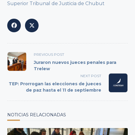
Superior Tribunal de Justicia de Chubut
<span
PREVIOUS POST
class="nav-
Juraron nuevos jueces penales para
subtitle
Trelew
screen-
NEXT POST
reader-
TEP: Prorrogan las elecciones de jueces
text">Page</span>
de paz hasta el 11 de septiembre
NOTICIAS RELACIONADAS