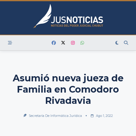
Skip
to
content
Asumió nueva jueza de
Familia en Comodoro
Rivadavia
Secretaría De Informática Jurídica
Ago 1, 2022