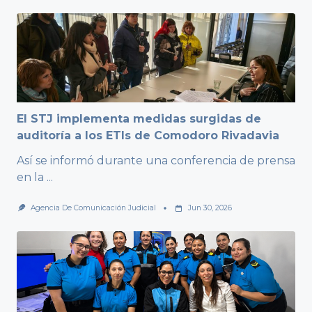
El STJ implementa medidas surgidas de
auditoría a los ETIs de Comodoro Rivadavia
Así se informó durante una conferencia de prensa
en la
...
Agencia De Comunicación Judicial
Jun 30, 2026