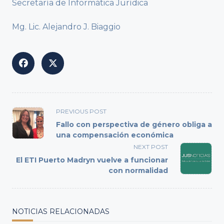
Secretaría de Informática Jurídica
Mg. Lic. Alejandro J. Biaggio
<span
PREVIOUS POST
class="nav-
Fallo con perspectiva de género obliga a
subtitle
una compensación económica
screen-
NEXT POST
reader-
El ETI Puerto Madryn vuelve a funcionar
text">Page</span>
con normalidad
NOTICIAS RELACIONADAS