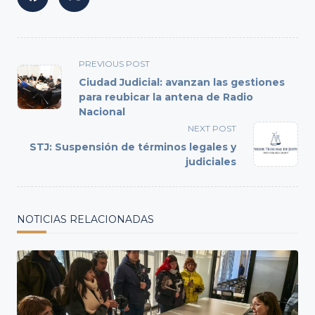
<span
PREVIOUS POST
class="nav-
Ciudad Judicial: avanzan las gestiones
subtitle
para reubicar la antena de Radio
Nacional
screen-
reader-
NEXT POST
text">Page</span>
STJ: Suspensión de términos legales y
judiciales
NOTICIAS RELACIONADAS