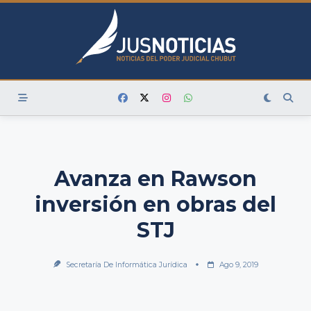
Skip
to
content
Avanza en Rawson
inversión en obras del
STJ
Secretaría De Informática Jurídica
Ago 9, 2019