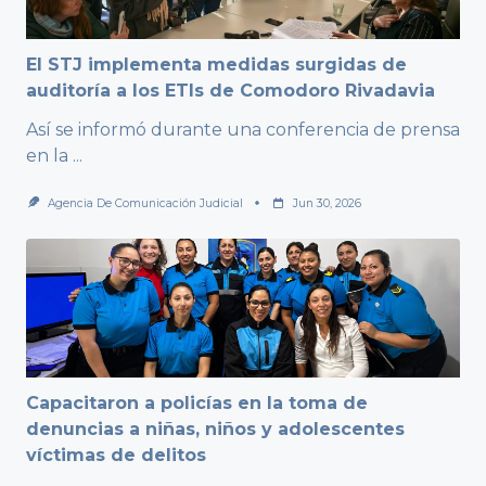
El STJ implementa medidas surgidas de
auditoría a los ETIs de Comodoro Rivadavia
Así se informó durante una conferencia de prensa
en la
...
Agencia De Comunicación Judicial
Jun 30, 2026
Capacitaron a policías en la toma de
denuncias a niñas, niños y adolescentes
víctimas de delitos