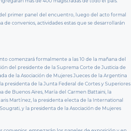
ngregarán más de 400 magistradas de todo el país.
s del primer panel del encuentro, luego del acto formal
ma de convenios, actividades estas que se desarrollarán
vento comenzará formalmente a las 10 de la mañana del
ción del presidente de la Suprema Corte de Justicia de
ada de la Asociación de Mujeres Jueces de la Argentina
la presidenta de la Junta Federal de Cortes y Superiores
a de Buenos Aires, María del Carmen Battaini, la
ris Martínez, la presidenta electa de la International
ugrati, y la presidenta de la Asociación de Mujeres
es convenios, empezarán los paneles de exposición y en