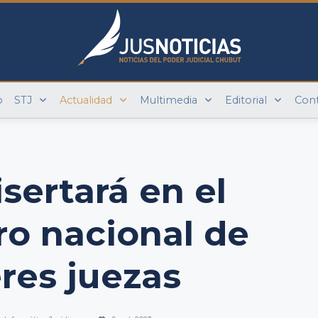
o
STJ
Actualidad
Multimedia
Editorial
Con
isertará en el
o nacional de
res juezas