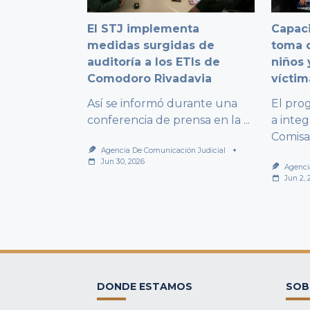
El STJ implementa
Capaci
medidas surgidas de
toma d
auditoría a los ETIs de
niños 
Comodoro Rivadavia
víctim
Así se informó durante una
El pro
conferencia de prensa en la
...
a integ
Comisa
Agencia De Comunicación Judicial
Jun 30, 2026
Agenci
Jun 2, 
DONDE ESTAMOS
SOB