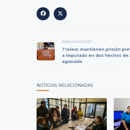
<span
PREVIOUS POST
class="nav-
Trelew: mantienen prisión pre
subtitle
a imputado en dos hechos de
agravado
screen-
reader-
text">Page</span>
NOTICIAS RELACIONADAS