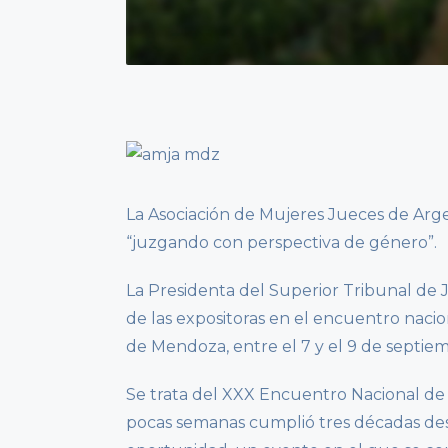
La Asociación de Mujeres Jueces de Arg
“juzgando con perspectiva de género”.
La Presidenta del Superior Tribunal de J
de las expositoras en el encuentro nacio
de Mendoza, entre el 7 y el 9 de septiem
Se trata del XXX Encuentro Nacional de
pocas semanas cumplió tres décadas des