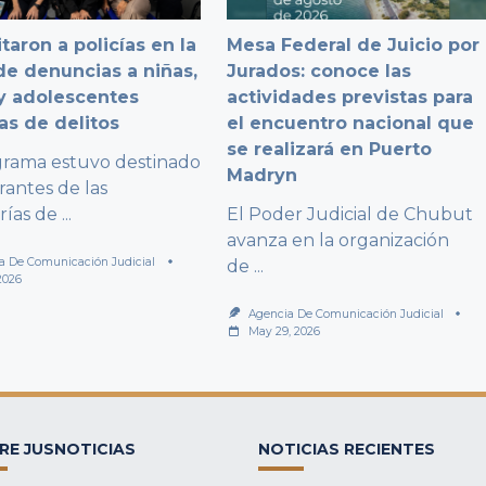
taron a policías en la
Mesa Federal de Juicio por
e denuncias a niñas,
Jurados: conoce las
y adolescentes
actividades previstas para
as de delitos
el encuentro nacional que
se realizará en Puerto
grama estuvo destinado
Madryn
rantes de las
rías de
...
El Poder Judicial de Chubut
avanza en la organización
a De Comunicación Judicial
de
...
2026
Agencia De Comunicación Judicial
May 29, 2026
RE JUSNOTICIAS
NOTICIAS RECIENTES