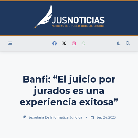
Skip
to
content
Banfi: “El juicio por
jurados es una
experiencia exitosa”
Secretaría De Informática Jurídica
Sep 24, 2023