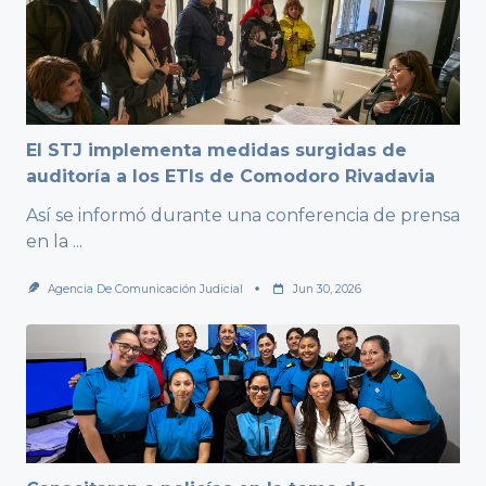
El STJ implementa medidas surgidas de
auditoría a los ETIs de Comodoro Rivadavia
Así se informó durante una conferencia de prensa
en la
...
Agencia De Comunicación Judicial
Jun 30, 2026