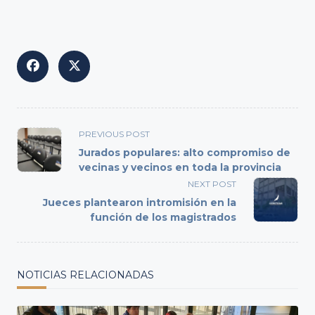
<span
PREVIOUS POST
class="nav-
Jurados populares: alto compromiso de
subtitle
vecinas y vecinos en toda la provincia
screen-
NEXT POST
reader-
Jueces plantearon intromisión en la
text">Page</span>
función de los magistrados
NOTICIAS RELACIONADAS