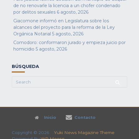
de no renovarle la licencia a un chofer condenado
por delitos sexuales
6 agosto, 2026
Giacomone informó en Legislatura sobre los
alcances del proyecto para la reforma de la Ley
Orgánica Notarial
5 agosto, 2026
Comodoro: conformaron jurado y empieza juicio por
homicidio
5 agosto, 2026
BÚSQUEDA
Search
for:
Inicio
Contacto
Copyright © 2026
Yuki News Magazine Theme
Designed By
WP Moose