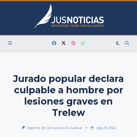
Skip
to
content
Jurado popular declara
culpable a hombre por
lesiones graves en
Trelew
Agencia De Comunicación Judicial
Ago 29, 2024