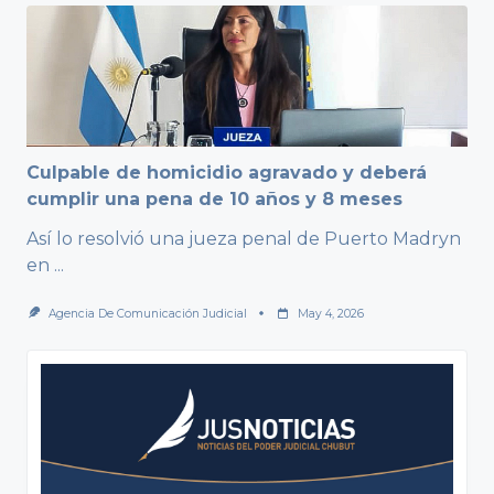
Culpable de homicidio agravado y deberá
cumplir una pena de 10 años y 8 meses
Así lo resolvió una jueza penal de Puerto Madryn
en
...
Agencia De Comunicación Judicial
May 4, 2026