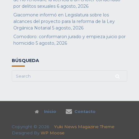
por delitos sexuales
6 agosto, 2026
Giacomone informó en Legislatura sobre los
alcances del proyecto para la reforma de la Ley
Orgánica Notarial
5 agosto, 2026
Comodoro: conformaron jurado y empieza juicio por
homicidio
5 agosto, 2026
BÚSQUEDA
Search
for:
Inicio
Contacto
Copyright © 2026
Yuki News Magazine Theme
Designed By
WP Moose