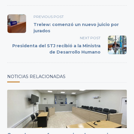
<span
PREVIOUS POST
class="nav-
Trelew: comenzó un nuevo juicio por
subtitle
jurados
screen-
NEXT POST
reader-
Presidenta del STJ recibió a la Ministra
text">Page</span>
de Desarrollo Humano
NOTICIAS RELACIONADAS