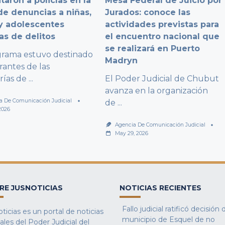
taron a policías en la
Mesa Federal de Juicio por
e denuncias a niñas,
Jurados: conoce las
y adolescentes
actividades previstas para
as de delitos
el encuentro nacional que
se realizará en Puerto
grama estuvo destinado
Madryn
rantes de las
rías de
...
El Poder Judicial de Chubut
avanza en la organización
a De Comunicación Judicial
de
...
2026
Agencia De Comunicación Judicial
May 29, 2026
RE JUSNOTICIAS
NOTICIAS RECIENTES
Fallo judicial ratificó decisión 
ticias es un portal de noticias
municipio de Esquel de no
iales del Poder Judicial del