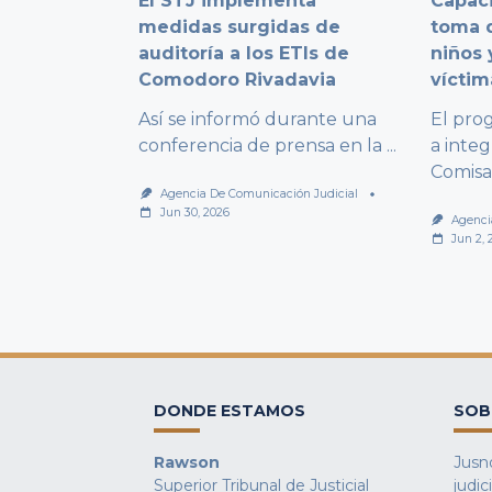
El STJ implementa
Capaci
medidas surgidas de
toma d
auditoría a los ETIs de
niños 
Comodoro Rivadavia
víctim
Así se informó durante una
El pro
conferencia de prensa en la
...
a integ
Comisa
Agencia De Comunicación Judicial
Jun 30, 2026
Agenci
Jun 2, 
DONDE ESTAMOS
SOB
Rawson
Jusno
Superior Tribunal de Justicial
judic