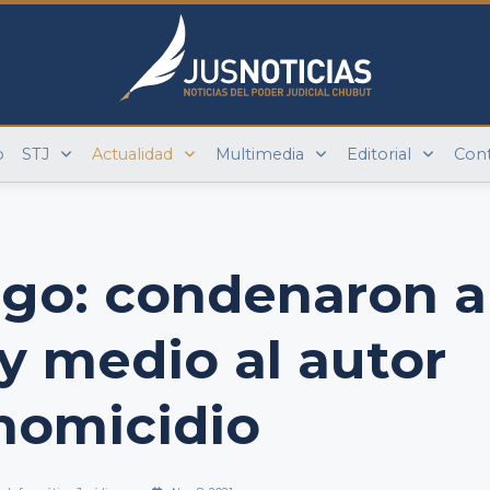
o
STJ
Actualidad
Multimedia
Editorial
Con
go: condenaron a
y medio al autor
homicidio