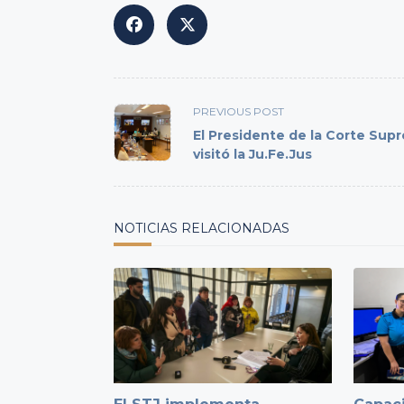
<span
PREVIOUS POST
class="nav-
El Presidente de la Corte Sup
subtitle
visitó la Ju.Fe.Jus
screen-
reader-
text">Page</span>
NOTICIAS RELACIONADAS