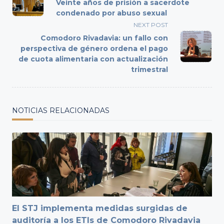
class="nav-
Veinte años de prisión a sacerdote
subtitle
condenado por abuso sexual
screen-
NEXT POST
reader-
Comodoro Rivadavia: un fallo con
text">Page</span>
perspectiva de género ordena el pago
de cuota alimentaria con actualización
trimestral
NOTICIAS RELACIONADAS
El STJ implementa medidas surgidas de
auditoría a los ETIs de Comodoro Rivadavia