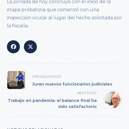
La jornada de hoy concluyó con el inicio de la
etapa probatoria que comenzó con una
inspección ocular al lugar del hecho solicitada por
la fiscalía.
<span
PREVIOUS POST
class="nav-
Juran nuevos funcionarios judiciales
subtitle
NEXT POST
screen-
Trabajo en pandemia: el balance final ha
reader-
sido satisfactorio
text">Page</span>