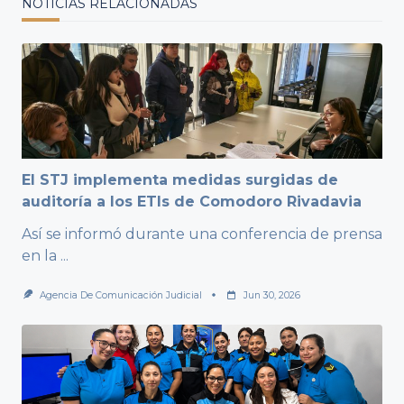
NOTICIAS RELACIONADAS
El STJ implementa medidas surgidas de
auditoría a los ETIs de Comodoro Rivadavia
Así se informó durante una conferencia de prensa
en la
...
Agencia De Comunicación Judicial
Jun 30, 2026