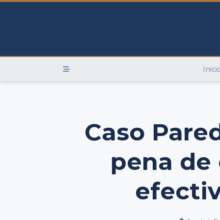
Skip
to
content
Inici
Caso Pared
pena de
efecti