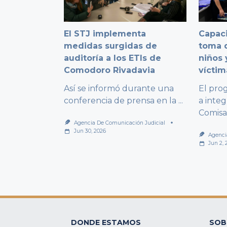
El STJ implementa
Capaci
medidas surgidas de
toma d
auditoría a los ETIs de
niños 
Comodoro Rivadavia
víctim
Así se informó durante una
El pro
conferencia de prensa en la
...
a integ
Comisa
Agencia De Comunicación Judicial
Jun 30, 2026
Agenci
Jun 2, 
DONDE ESTAMOS
SOB