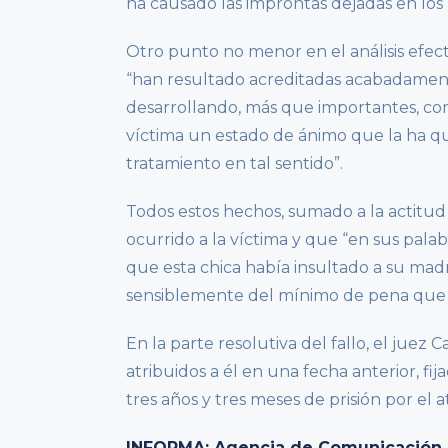
ha causado las improntas dejadas en los 
Otro punto no menor en el análisis efec
“han resultado acreditadas acabadament
desarrollando, más que importantes, com
víctima un estado de ánimo que la ha q
tratamiento en tal sentido”.
Todos estos hechos, sumado a la actitud 
ocurrido a la víctima y que “en sus palab
que esta chica había insultado a su madr
sensiblemente del mínimo de pena que so
En la parte resolutiva del fallo, el juez 
atribuidos a él en una fecha anterior, fi
tres años y tres meses de prisión por el 
INFORMA: Agencia de Comunicación Ju