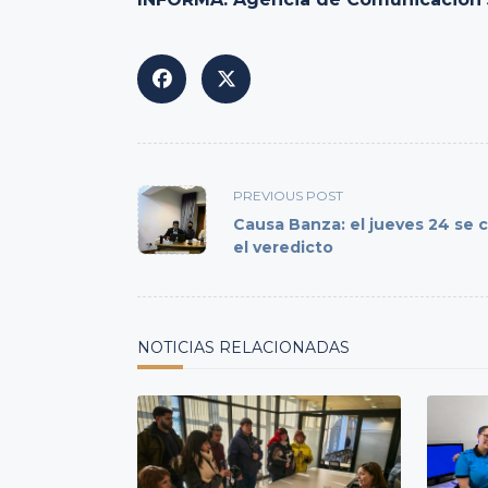
<span
PREVIOUS POST
class="nav-
Causa Banza: el jueves 24 se
subtitle
el veredicto
screen-
reader-
text">Page</span>
NOTICIAS RELACIONADAS