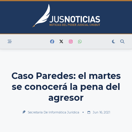
Skip
to
content
Caso Paredes: el martes
se conocerá la pena del
agresor
Secretaría De Informática Jurídica
Jun 16, 2021