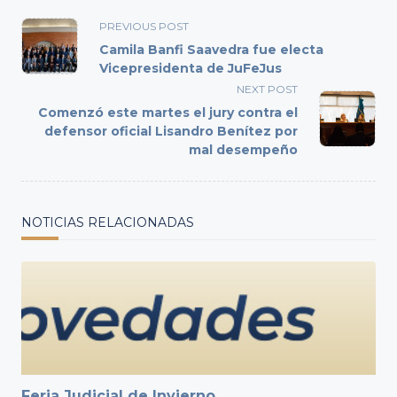
<span
PREVIOUS POST
class="nav-
Camila Banfi Saavedra fue electa
subtitle
Vicepresidenta de JuFeJus
screen-
NEXT POST
reader-
Comenzó este martes el jury contra el
text">Page</span>
defensor oficial Lisandro Benítez por
mal desempeño
NOTICIAS RELACIONADAS
Feria Judicial de Invierno