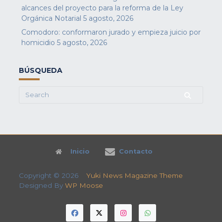
alcances del proyecto para la reforma de la Ley
Orgánica Notarial
5 agosto, 2026
Comodoro: conformaron jurado y empieza juicio por
homicidio
5 agosto, 2026
BÚSQUEDA
Search
for:
Inicio
Contacto
Copyright © 2026
Yuki News Magazine Theme
Designed By
WP Moose