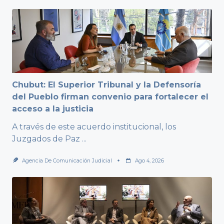
Chubut: El Superior Tribunal y la Defensoría
del Pueblo firman convenio para fortalecer el
acceso a la justicia
A través de este acuerdo institucional, los
Juzgados de Paz
...
Agencia De Comunicación Judicial
Ago 4, 2026