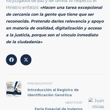
los juzgados de paz y de familia. Al respecto, el
Ministro enfatizó:
«Hacen una tarea excepcional
de cercanía con la gente que tiene que ser
reconocida. Pretendo darles relevancia y apoyo
en materia de oralidad, digitalización y acceso
a la justicia, porque son el vínculo inmediato
de la ciudadanía»
.
<span
PREVIOUS POST
class="nav-
Introducción al Registro de
subtitle
Identificación Genética
screen-
NEXT POST
reader-
Feria Especial de Invierno