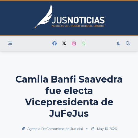
Skip
to
content
Camila Banfi Saavedra
fue electa
Vicepresidenta de
JuFeJus
Agencia De Comunicación Judicial
May 16, 2026