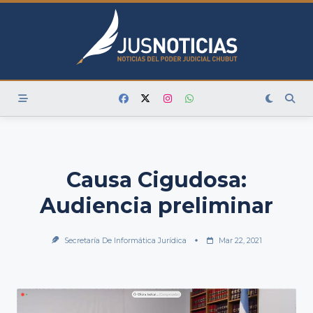
Skip
to
content
Causa Cigudosa:
Audiencia preliminar
Secretaría De Informática Jurídica
Mar 22, 2021