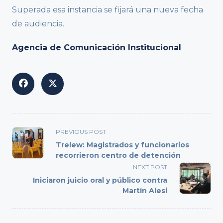
Superada esa instancia se fijará una nueva fecha
de audiencia.
Agencia de Comunicación Institucional
<span
PREVIOUS POST
class="nav-
Trelew: Magistrados y funcionarios
subtitle
recorrieron centro de detención
screen-
NEXT POST
reader-
Iniciaron juicio oral y público contra
text">Page</span>
Martín Alesi