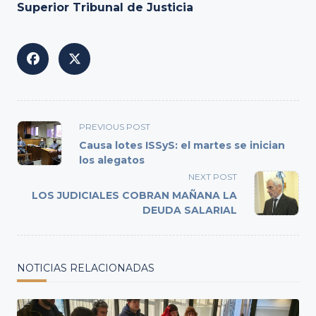
Superior Tribunal de Justicia
<span
PREVIOUS POST
class="nav-
Causa lotes ISSyS: el martes se inician
subtitle
los alegatos
screen-
NEXT POST
reader-
LOS JUDICIALES COBRAN MAÑANA LA
text">Page</span>
DEUDA SALARIAL
NOTICIAS RELACIONADAS