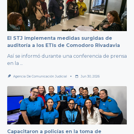
El STJ implementa medidas surgidas de
auditoría a los ETIs de Comodoro Rivadavia
Así se informó durante una conferencia de prensa
en la
...
Agencia De Comunicación Judicial
Jun 30, 2026
Capacitaron a policías en la toma de