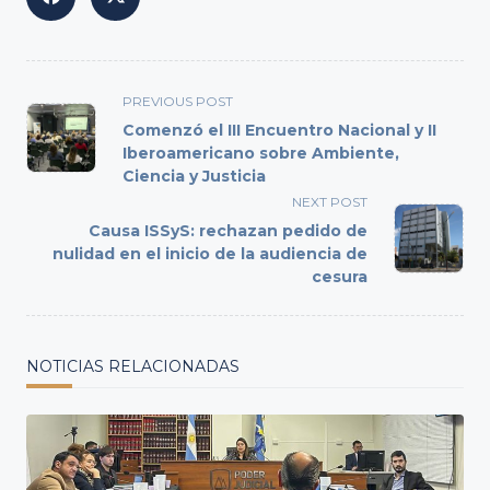
<span
PREVIOUS POST
class="nav-
Comenzó el III Encuentro Nacional y II
subtitle
Iberoamericano sobre Ambiente,
Ciencia y Justicia
screen-
reader-
NEXT POST
text">Page</span>
Causa ISSyS: rechazan pedido de
nulidad en el inicio de la audiencia de
cesura
NOTICIAS RELACIONADAS