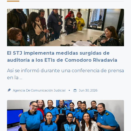
El STJ implementa medidas surgidas de
auditoría a los ETIs de Comodoro Rivadavia
Así se informó durante una conferencia de prensa
en la
...
Agencia De Comunicación Judicial
Jun 30, 2026