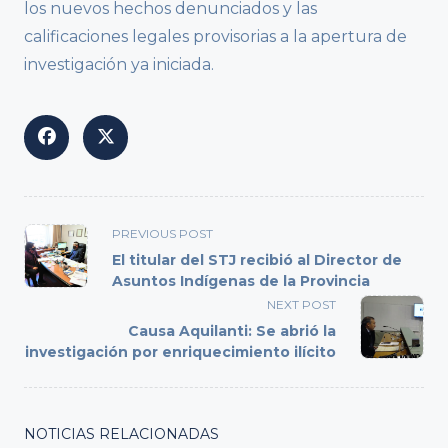
los nuevos hechos denunciados y las
calificaciones legales provisorias a la apertura de
investigación ya iniciada.
<span
PREVIOUS POST
class="nav-
El titular del STJ recibió al Director de
subtitle
Asuntos Indígenas de la Provincia
screen-
NEXT POST
reader-
Causa Aquilanti: Se abrió la
text">Page</span>
investigación por enriquecimiento ilícito
NOTICIAS RELACIONADAS