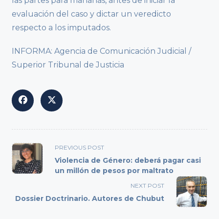
las partes para mañanas, antes de iniciar la
evaluación del caso y dictar un veredicto
respecto a los imputados.
INFORMA: Agencia de Comunicación Judicial /
Superior Tribunal de Justicia
<span
PREVIOUS POST
class="nav-
Violencia de Género: deberá pagar casi
subtitle
un millón de pesos por maltrato
screen-
NEXT POST
reader-
Dossier Doctrinario. Autores de Chubut
text">Page</span>