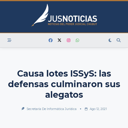
Skip
to
content
Causa lotes ISSyS: las
defensas culminaron sus
alegatos
Secretaría De Informática Jurídica
Ago 12, 2021