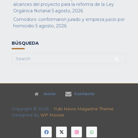
alcances del proyecto para la reforma de la Ley
Orgánica Notarial
5 agosto, 2026
Comodoro: conformaron jurado y empieza juicio por
homicidio
5 agosto, 2026
BÚSQUEDA
Search
for:
Inicio
Contacto
Copyright © 2026
Yuki News Magazine Theme
Designed By
WP Moose