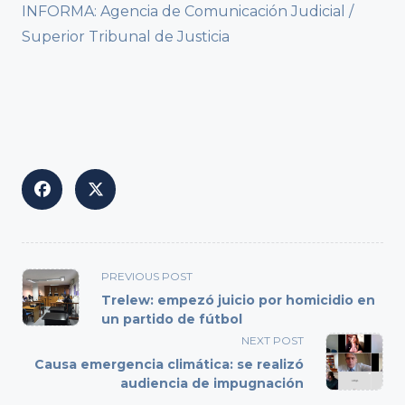
INFORMA: Agencia de Comunicación Judicial /
Superior Tribunal de Justicia
<span
PREVIOUS POST
class="nav-
Trelew: empezó juicio por homicidio en
subtitle
un partido de fútbol
screen-
NEXT POST
reader-
Causa emergencia climática: se realizó
text">Page</span>
audiencia de impugnación