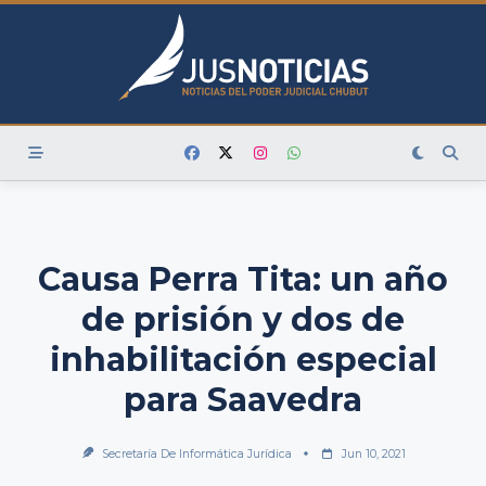
Skip
to
content
Causa Perra Tita: un año
de prisión y dos de
inhabilitación especial
para Saavedra
Secretaría De Informática Jurídica
Jun 10, 2021