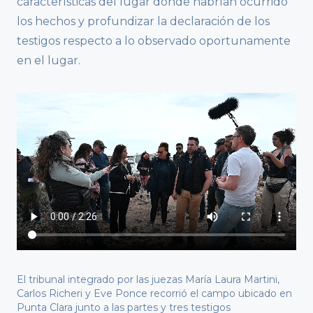
características del lugar donde habrían ocurrido
los hechos y profundizar la declaración de los
testigos respecto a lo observado oportunamente
en el lugar.
El tribunal integrado por las juezas María Laura Martini,
Carlos Richeri y Eve Ponce recorrió el campo ubicado en
Punta Clara junto a las partes y tres testigos