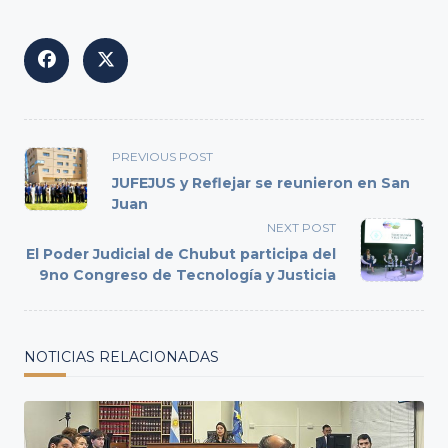
<span
PREVIOUS POST
class="nav-
JUFEJUS y Reflejar se reunieron en San
subtitle
Juan
screen-
NEXT POST
reader-
El Poder Judicial de Chubut participa del
text">Page</span>
9no Congreso de Tecnología y Justicia
NOTICIAS RELACIONADAS