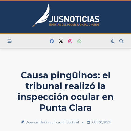
Skip
to
content
Causa pingüinos: el
tribunal realizó la
inspección ocular en
Punta Clara
Agencia De Comunicación Judicial
Oct 30, 2024