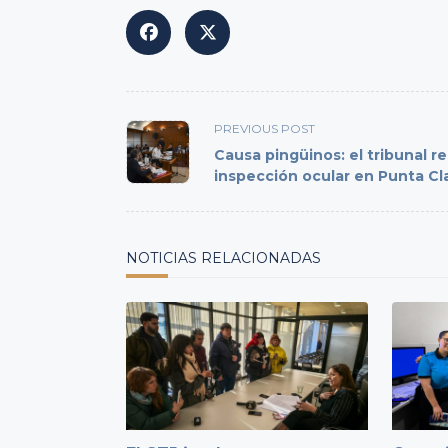
<span
PREVIOUS POST
class="nav-
Causa pingüinos: el tribunal re
subtitle
inspección ocular en Punta Cl
screen-
reader-
text">Page</span>
NOTICIAS RELACIONADAS