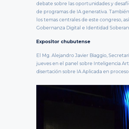
debate sobre las oportunidades y desafí
de programas de IA generativa. También 
los temas centrales de este congreso, as
Gobernanza Digital e Identidad Soberana
Expositor chubutense
El Mg. Alejandro Javier Biaggio, Secretar
jueves en el panel sobre Inteligencia Art
disertación sobre IA Aplicada en proceso