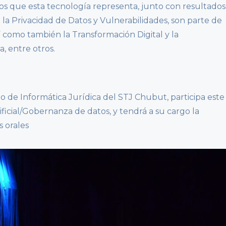
os que esta tecnología representa, junto con resultados
la Privacidad de Datos y Vulnerabilidades, son parte de
í como también la Transformación Digital y la
, entre otros.
io de Informática Jurídica del STJ Chubut, participa este
ificial/Gobernanza de datos, y tendrá a su cargo la
s orales