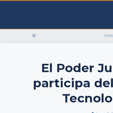
Skip
to
content
Inici
El Poder Ju
participa de
Tecnolo