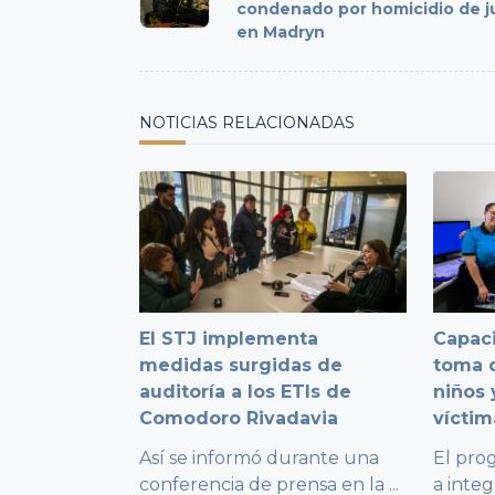
subtitle
condenado por homicidio de j
en Madryn
screen-
reader-
text">Page</span>
NOTICIAS RELACIONADAS
El STJ implementa
Capaci
medidas surgidas de
toma d
auditoría a los ETIs de
niños 
Comodoro Rivadavia
víctim
Así se informó durante una
El pro
conferencia de prensa en la
...
a integ