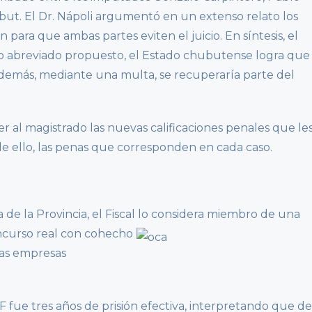
ubut. El Dr. Nápoli argumentó en un extenso relato los
 para que ambas partes eviten el juicio. En síntesis, el
uicio abreviado propuesto, el Estado chubutense logra que
además, mediante una multa, se recuperaría parte del
er al magistrado las nuevas calificaciones penales que le
de ello, las penas que corresponden en cada caso.
 de la Provincia, el Fiscal lo considera miembro de una
oncurso real con
cohecho
nas empresas
PF fue tres años de prisión efectiva, interpretando que de