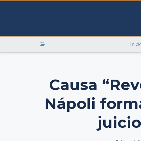
Skip
to
content
Inici
Causa “Reve
Nápoli form
juici