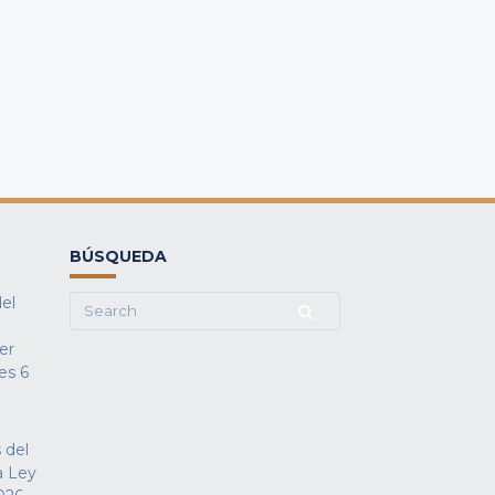
BÚSQUEDA
del
Search
for:
fer
es
6
 del
a Ley