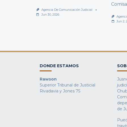
Comisa
Agencia De Comunicación Judicial
Jun 30, 2026
Agenci
Jun 2, 
DONDE ESTAMOS
SOB
Rawson
Jusno
Superior Tribunal de Justicial
judic
Rivadavia y Jones 75
Chub
Comu
depe
de Ju
Pued
trav