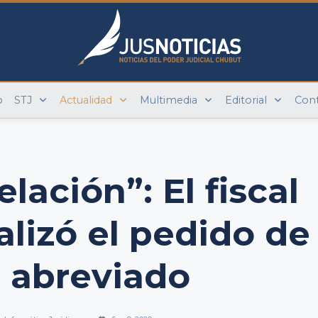
o
STJ
Actualidad
Multimedia
Editorial
Con
lación”: El fiscal
alizó el pedido de
o abreviado