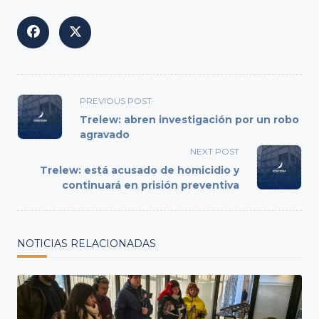
<span
PREVIOUS POST
class="nav-
Trelew: abren investigación por un robo
subtitle
agravado
screen-
NEXT POST
reader-
Trelew: está acusado de homicidio y
text">Page</span>
continuará en prisión preventiva
NOTICIAS RELACIONADAS