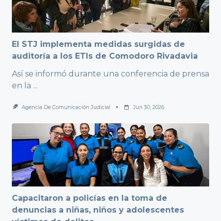
El STJ implementa medidas surgidas de
auditoría a los ETIs de Comodoro Rivadavia
Así se informó durante una conferencia de prensa
en la
...
Agencia De Comunicación Judicial
Jun 30, 2026
Capacitaron a policías en la toma de
denuncias a niñas, niños y adolescentes