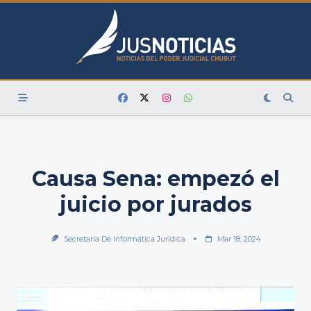
Skip
to
content
Causa Sena: empezó el
juicio por jurados
Secretaría De Informática Jurídica
Mar 18, 2024