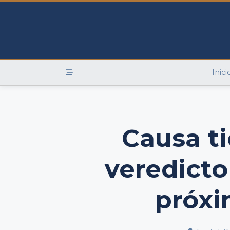
Skip
to
content
Inici
Causa ti
veredicto
próx