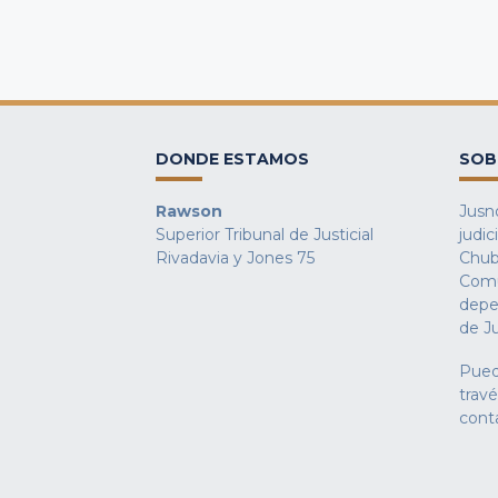
DONDE ESTAMOS
SOB
Rawson
Jusno
Superior Tribunal de Justicial
judic
Rivadavia y Jones 75
Chub
Comu
depe
de Ju
Pued
trav
cont