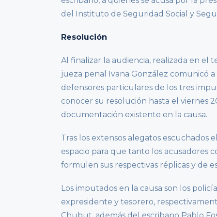
escribano, a quienes se acusa por la pr
del Instituto de Seguridad Social y Seg
Resolución
Al finalizar la audiencia, realizada en el 
jueza penal Ivana González comunicó a los
defensores particulares de los tres imp
conocer su resolución hasta el viernes 
documentación existente en la causa.
Tras los extensos alegatos escuchados el
espacio para que tanto los acusadores 
formulen sus respectivas réplicas y de 
Los imputados en la causa son los policía
expresidente y tesorero, respectivamente
Chubut, además del escribano Pablo Foss