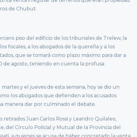
esunta venta irregular de terrenos que eran propiedad
uros de Chubut.
tercero piso del edificio de los tribunales de Trelew, la
 fiscales, a los abogados de la querella y a los
utados, que se tomará como plazo máximo para dar a
20 de agosto, teniendo en cuenta la profusa
 martes y el jueves de esta semana, hoy se dio un
como los abogados que defienden a los acusados
esa manera dar por culminado el debate.
s retirados Juan Carlos Rossi y Leandro Quilaleo,
, del Círculo Policial y Mutual de la Provincia del
ati, a quienes se acusa de haber concretado la venta