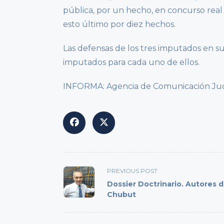
pública, por un hecho, en concurso real
esto último por diez hechos.
Las defensas de los tres imputados en su 
imputados para cada uno de ellos.
INFORMA: Agencia de Comunicación Judici
<span
PREVIOUS POST
class="nav-
Dossier Doctrinario. Autores 
subtitle
Chubut
screen-
reader-