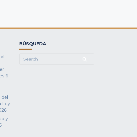
BÚSQUEDA
del
Search
for:
fer
es
6
 del
a Ley
026
do y
5