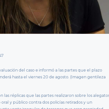
valuación del caso e informó a las partes que el plazo
nderá hasta el viernes 20 de agosto. (Imagen gentileza
 las réplicas que las partes realizaron sobre los alegato
oral y público contra dos policías retirados y un