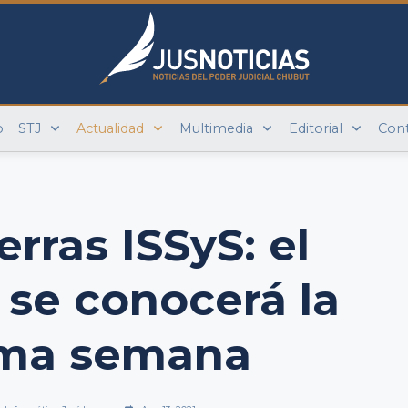
o
STJ
Actualidad
Multimedia
Editorial
Con
erras ISSyS: el
 se conocerá la
ima semana