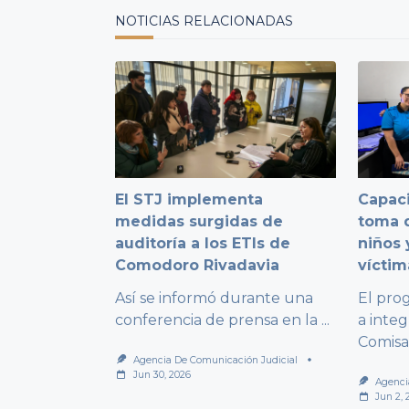
text">Page</span>
NOTICIAS RELACIONADAS
El STJ implementa
Capaci
medidas surgidas de
toma d
auditoría a los ETIs de
niños 
Comodoro Rivadavia
víctim
Así se informó durante una
El pro
conferencia de prensa en la
...
a integ
Comisa
Agencia De Comunicación Judicial
Jun 30, 2026
Agenci
Jun 2, 