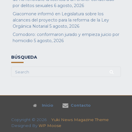
por delitos sexuales
6 agosto, 2026
Giacomone informó en Legislatura sobre los
alcances del proyecto para la reforma de la Ley
Orgánica Notarial
5 agosto, 2026
Comodoro: conformaron jurado y empieza juicio por
homicidio
5 agosto, 2026
BÚSQUEDA
Search
for:
Inicio
Contacto
Copyright © 2026
Yuki News Magazine Theme
Designed By
WP Moose