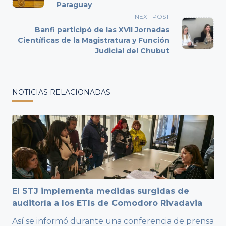
subtitle
Paraguay
screen-
NEXT POST
reader-
Banfi participó de las XVII Jornadas
text">Page</span>
Científicas de la Magistratura y Función
Judicial del Chubut
NOTICIAS RELACIONADAS
El STJ implementa medidas surgidas de
auditoría a los ETIs de Comodoro Rivadavia
Así se informó durante una conferencia de prensa