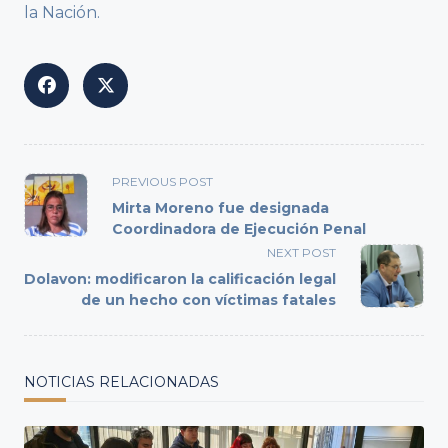
la Nación.
<span
PREVIOUS POST
class="nav-
Mirta Moreno fue designada
subtitle
Coordinadora de Ejecución Penal
screen-
NEXT POST
reader-
Dolavon: modificaron la calificación legal
text">Page</span>
de un hecho con víctimas fatales
NOTICIAS RELACIONADAS