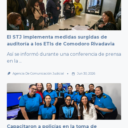
El STJ implementa medidas surgidas de
auditoría a los ETIs de Comodoro Rivadavia
Así se informó durante una conferencia de prensa
en la
...
Agencia De Comunicación Judicial
Jun 30, 2026
Capacitaron a policías en la toma de