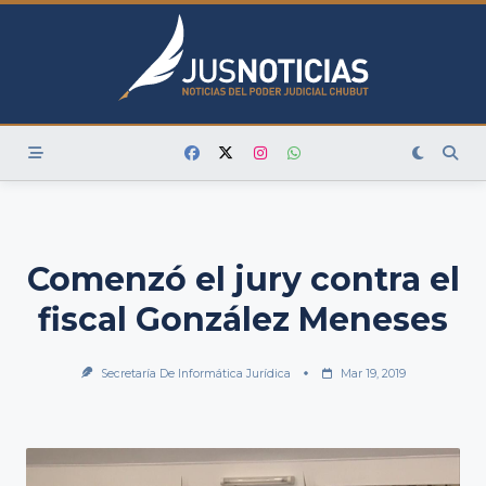
Skip
to
content
Comenzó el jury contra el
fiscal González Meneses
Secretaría De Informática Jurídica
Mar 19, 2019