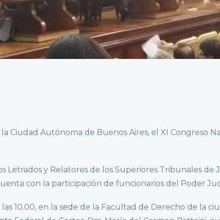
 la Ciudad Autónoma de Buenos Aires, el XI Congreso Na
os Letrados y Relatores de los Superiores Tribunales de 
cuenta con la participación de funcionarios del Poder Ju
a las 10.00, en la sede de la Facultad de Derecho de la c