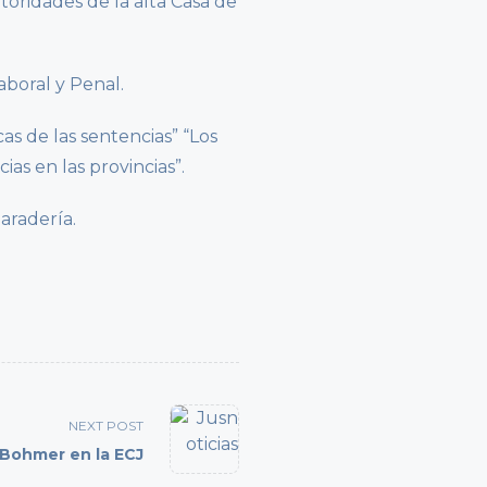
toridades de la alta Casa de
aboral y Penal.
as de las sentencias” “Los
as en las provincias”.
aradería.
NEXT POST
 Bohmer en la ECJ