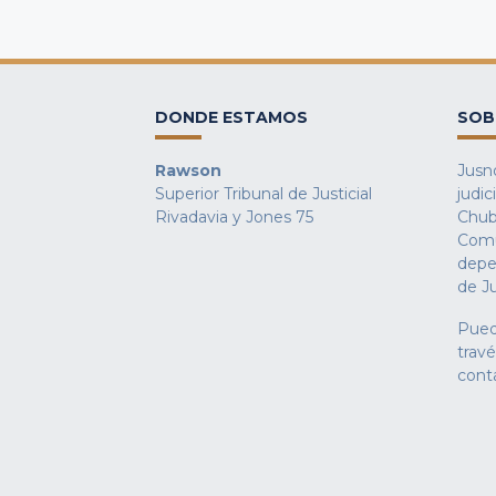
DONDE ESTAMOS
SOB
Rawson
Jusno
Superior Tribunal de Justicial
judic
Rivadavia y Jones 75
Chub
Comu
depe
de Ju
Pued
trav
cont