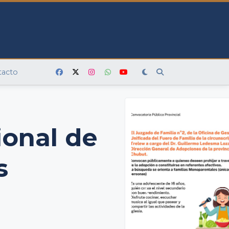
tacto
onal de
s