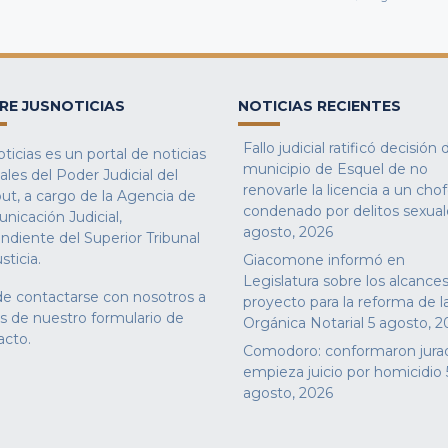
RE JUSNOTICIAS
NOTICIAS RECIENTES
Fallo judicial ratificó decisión 
ticias es un portal de noticias
municipio de Esquel de no
iales del Poder Judicial del
renovarle la licencia a un cho
ut, a cargo de la Agencia de
condenado por delitos sexual
nicación Judicial,
agosto, 2026
ndiente del Superior Tribunal
sticia.
Giacomone informó en
Legislatura sobre los alcances
e contactarse con nosotros a
proyecto para la reforma de l
és de nuestro
formulario de
Orgánica Notarial
5 agosto, 2
acto
.
Comodoro: conformaron jura
empieza juicio por homicidio
agosto, 2026