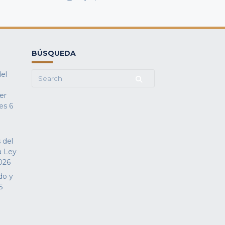
BÚSQUEDA
del
Search
for:
fer
es
6
 del
a Ley
026
do y
5