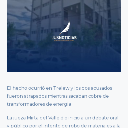
El hecho ocurrió en Trelew y los dos acusados
fueron atrapados mientras sacaban cobre de
transformadores de energía
La jueza Mirta del Valle dio inicio a un debate oral
y público por el intento de robo de materiales a la