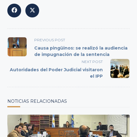
<span
PREVIOUS POST
class="nav-
Causa pingüinos: se realizó la audiencia
subtitle
de impugnación de la sentencia
screen-
NEXT POST
reader-
Autoridades del Poder Judicial visitaron
text">Page</span>
el IPP
NOTICIAS RELACIONADAS