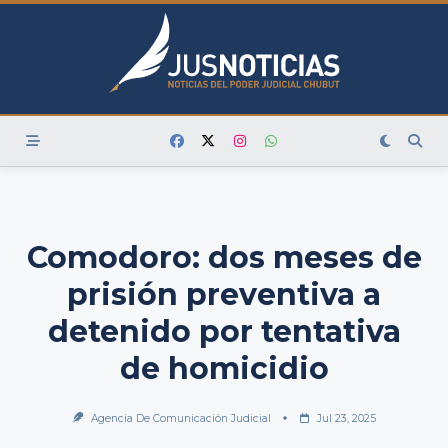
Skip
to
content
Comodoro: dos meses de
prisión preventiva a
detenido por tentativa
de homicidio
Agencia De Comunicación Judicial
Jul 23, 2025