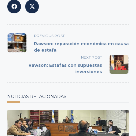
<span
PREVIOUS POST
class="nav-
Rawson: reparación económica en causa
subtitle
de estafa
screen-
NEXT POST
reader-
Rawson: Estafas con supuestas
text">Page</span>
inversiones
NOTICIAS RELACIONADAS