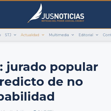
o
STJ
Actualidad
Multimedia
Editorial
Con
 jurado popular
eredicto de no
pabilidad