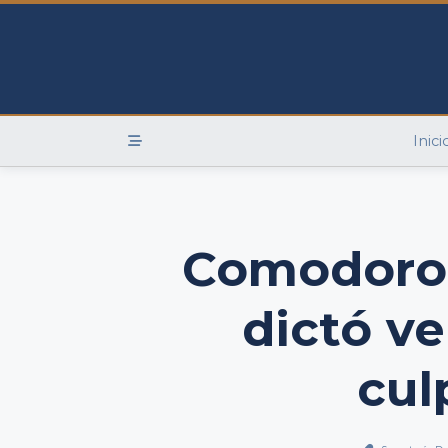
Skip
to
content
Inici
Comodoro:
dictó v
cul