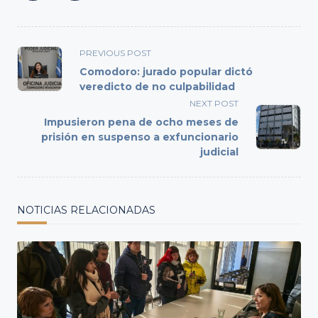
<span
PREVIOUS POST
class="nav-
Comodoro: jurado popular dictó
subtitle
veredicto de no culpabilidad
screen-
NEXT POST
reader-
Impusieron pena de ocho meses de
text">Page</span>
prisión en suspenso a exfuncionario
judicial
NOTICIAS RELACIONADAS