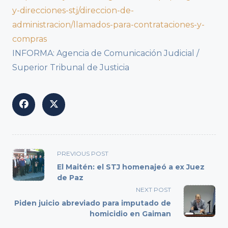
y-direcciones-stj/direccion-de-
administracion/llamados-para-contrataciones-y-
compras
INFORMA: Agencia de Comunicación Judicial /
Superior Tribunal de Justicia
<span
PREVIOUS POST
class="nav-
El Maitén: el STJ homenajeó a ex Juez
subtitle
de Paz
screen-
NEXT POST
reader-
Piden juicio abreviado para imputado de
text">Page</span>
homicidio en Gaiman