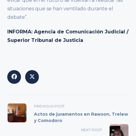
evitar que en el futuro se vuelvan a reeditar las
situaciones que se han ventilado durante el
debate”.
INFORMA: Agencia de Comunicación Judicial /
Superior Tribunal de Justicia
<span
PREVIOUS POST
class="nav-
Actos de juramentos en Rawson, Trelew
subtitle
y Comodoro
screen-
NEXT POST
reader-