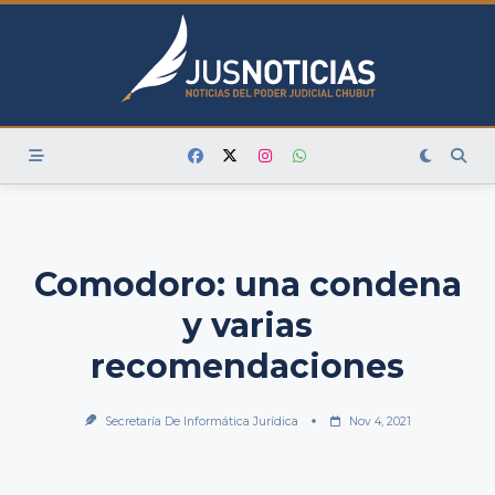
Skip
to
content
Comodoro: una condena
y varias
recomendaciones
Secretaría De Informática Jurídica
Nov 4, 2021