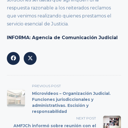
respuesta razonable a los reiterados reclamos
que venimos realizando quienes prestamos el
servicio esencial de Justicia.
INFORMA: Agencia de Comunicación Judicial
<span
PREVIOUS POST
class="nav-
Microvideos – Organización Judicial.
subtitle
Funciones jurisdiccionales y
administrativas. Escisión y
screen-
responsabilidad
reader-
NEXT POST
text">Page</span>
AMFJCh informó sobre reunión con el