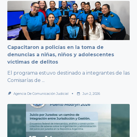
Capacitaron a policías en la toma de
denuncias a niñas, niños y adolescentes
víctimas de delitos
El programa estuvo destinado a integrantes de las
Comisarías de
...
Agencia De Comunicación Judicial
Jun 2, 2026