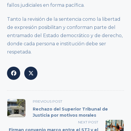
fallos judiciales en forma pacífica.
Tanto la revisión de la sentencia como la libertad
de expresión posibilitan y conforman parte del
entramado del Estado democrático y de derecho,
donde cada persona e institución debe ser
respetada.
<span
PREVIOUS POST
class="nav-
Rechazo del Superior Tribunal de
subtitle
Justicia por motivos morales
screen-
NEXT POST
reader-
Firman convenio marco entre el STJ y el