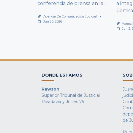
conferencia de prensa en la
...
a integ
Comisa
Agencia De Comunicación Judicial
Jun 30, 2026
Agenci
Jun 2, 
DONDE ESTAMOS
SOB
Rawson
Jusno
Superior Tribunal de Justicial
judic
Rivadavia y Jones 75
Chub
Comu
depe
de Ju
Pued