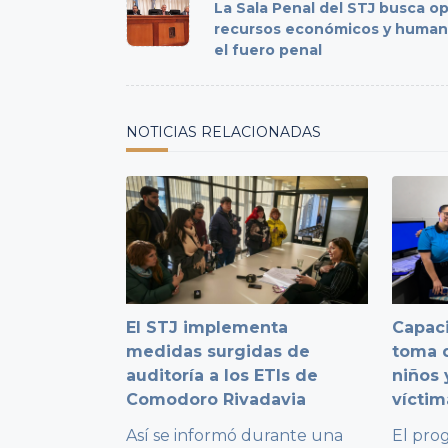
class="nav-
La Sala Penal del STJ busca op
subtitle
recursos económicos y human
el fuero penal
screen-
reader-
text">Page</span>
NOTICIAS RELACIONADAS
El STJ implementa
Capaci
medidas surgidas de
toma d
auditoría a los ETIs de
niños 
Comodoro Rivadavia
víctim
Así se informó durante una
El pro