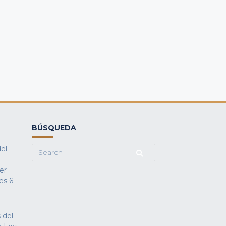
BÚSQUEDA
del
Search
for:
fer
es
6
 del