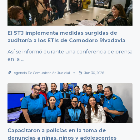
El STJ implementa medidas surgidas de
auditoría a los ETIs de Comodoro Rivadavia
Así se informó durante una conferencia de prensa
en la
...
Agencia De Comunicación Judicial
Jun 30, 2026
Capacitaron a policías en la toma de
denuncias a niñas, niños y adolescentes