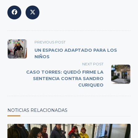
<span
PREVIOUS POST
class="nav-
UN ESPACIO ADAPTADO PARA LOS
subtitle
NIÑOS
screen-
NEXT POST
reader-
CASO TORRES: QUEDÓ FIRME LA
text">Page</span>
SENTENCIA CONTRA SANDRO
CURIQUEO
NOTICIAS RELACIONADAS