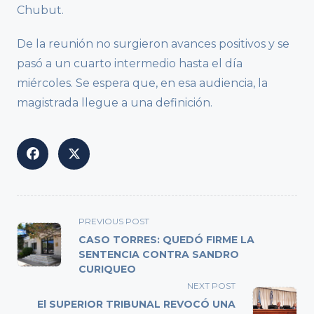
Chubut.
De la reunión no surgieron avances positivos y se
pasó a un cuarto intermedio hasta el día
miércoles. Se espera que, en esa audiencia, la
magistrada llegue a una definición.
<span
PREVIOUS POST
class="nav-
CASO TORRES: QUEDÓ FIRME LA
subtitle
SENTENCIA CONTRA SANDRO
CURIQUEO
screen-
reader-
NEXT POST
text">Page</span>
El SUPERIOR TRIBUNAL REVOCÓ UNA