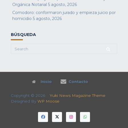
Orgánica Notarial
5 agosto, 2026
Comodoro: conformaron jurado y empieza juicio por
homicidio
5 agosto, 2026
BÚSQUEDA
Search
for:
Inicio
Contacto
Copyright © 2026
Yuki News Magazine Theme
Designed By
WP Moose