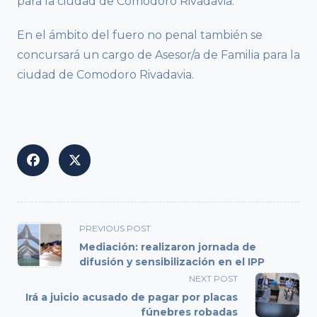
para la ciudad de Comodoro Rivadavia.
En el ámbito del fuero no penal también se
concursará un cargo de Asesor/a de Familia para la
ciudad de Comodoro Rivadavia.
<span
PREVIOUS POST
class="nav-
Mediación: realizaron jornada de
subtitle
difusión y sensibilización en el IPP
screen-
NEXT POST
reader-
Irá a juicio acusado de pagar por placas
text">Page</span>
fúnebres robadas