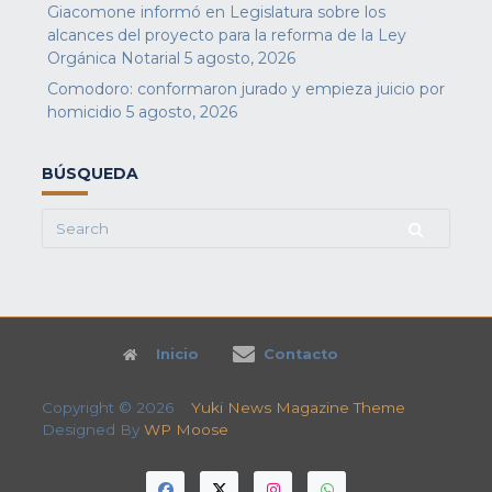
Giacomone informó en Legislatura sobre los
alcances del proyecto para la reforma de la Ley
Orgánica Notarial
5 agosto, 2026
Comodoro: conformaron jurado y empieza juicio por
homicidio
5 agosto, 2026
BÚSQUEDA
Search
for:
Inicio
Contacto
Copyright © 2026
Yuki News Magazine Theme
Designed By
WP Moose