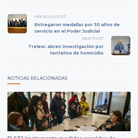
<span
PREVIOUS POST
class="nav-
Entregaron medallas por 30 años de
subtitle
servicio en el Poder Judicial
screen-
NEXT POST
reader-
Trelew: abren investigación por
text">Page</span>
tentativa de homicidio
NOTICIAS RELACIONADAS