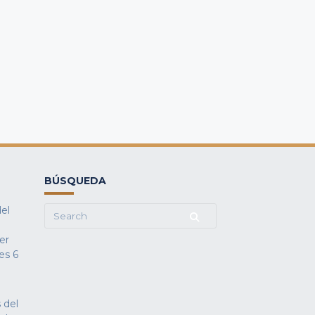
BÚSQUEDA
del
Search
for:
fer
es
6
 del