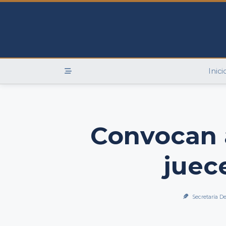
Skip
to
content
Inici
Convocan 
juec
Secretaría De