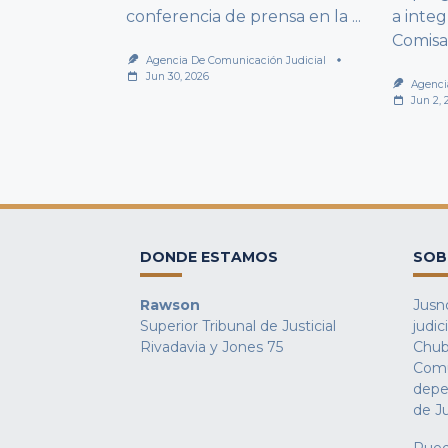
conferencia de prensa en la
...
a integ
Comisa
Agencia De Comunicación Judicial
Jun 30, 2026
Agenci
Jun 2, 
DONDE ESTAMOS
SOB
Rawson
Jusno
Superior Tribunal de Justicial
judic
Rivadavia y Jones 75
Chub
Comu
depe
de Ju