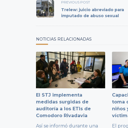
<span
PREVIOUS POST
class="nav-
Trelew: juicio abreviado para
subtitle
imputado de abuso sexual
screen-
reader-
text">Page</span>
NOTICIAS RELACIONADAS
El STJ implementa
Capaci
medidas surgidas de
toma d
auditoría a los ETIs de
niños 
Comodoro Rivadavia
víctim
Así se informó durante una
El pro